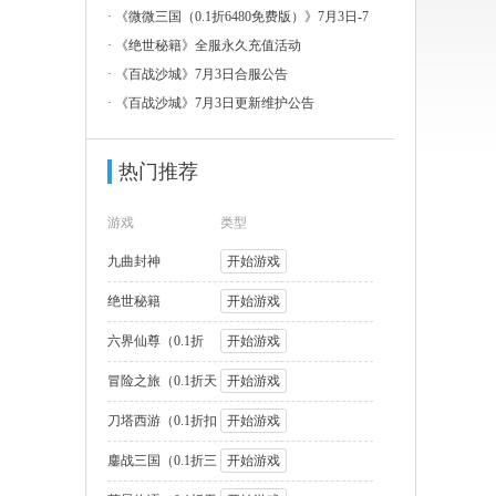
3日-7
·
《微微三国（0.1折6480免费版）》7月3日-7
月
·
《绝世秘籍》全服永久充值活动
·
《百战沙城》7月3日合服公告
·
《百战沙城》7月3日更新维护公告
热门推荐
游戏
类型
九曲封神
开始游戏
绝世秘籍
开始游戏
六界仙尊（0.1折
开始游戏
2000福利版
冒险之旅（0.1折天
开始游戏
天送1W代币
刀塔西游（0.1折扣
开始游戏
版）
鏖战三国（0.1折三
开始游戏