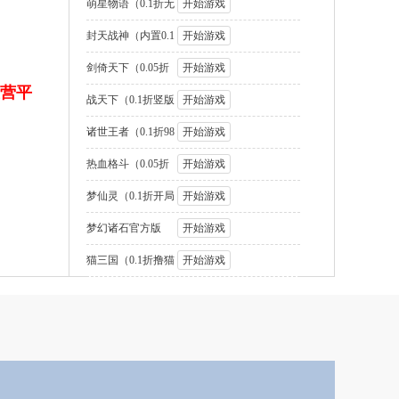
国2名将盲盒
萌星物语（0.1折无
开始游戏
限代金版）
封天战神（内置0.1
开始游戏
折1W免费版
剑倚天下（0.05折
开始游戏
营平
送SSS神将
战天下（0.1折竖版
开始游戏
街机连招）
诸世王者（0.1折98
开始游戏
元速通版）
热血格斗（0.05折
开始游戏
GM定制版）
梦仙灵（0.1折开局
开始游戏
送足球宝贝）
梦幻诸石官方版
开始游戏
（0.05折圆梦高
猫三国（0.1折撸猫
开始游戏
免费版）