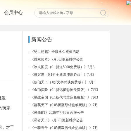
会员中心
新闻公告
·
《绝世秘籍》全服永久充值活动
·
《维京传奇》7月3日更新维护公告
·
《冰火国度（0.1折送5000免费版）》7月3
日-7
·
《侠客道（0.1折全新混沌送1W5）》7月3
日-7月
·
《侠侣天下（1折文字武侠免费版）》7月3
日-7月6日
·
《金币探险（0.1折远征恐怖免费版）》7月3
日-7月
·
《星战帝国（0.1折代号重启免费版）》7月3
延迟
日-7月
·
《群英天下（0.05折至尊转盘畅玩版）》7月
的玩家
3日-7
·
《神曲BT》2026年7月9日合服公告
·
《霸者天下》7月3日更新维护公告
启，对于
·
《一骑当千（0.05折双倍代金热血版）》7月