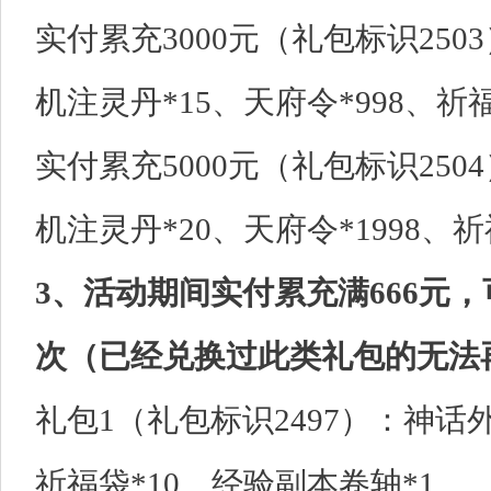
实付累充3000元（礼包标识25
机注灵丹*15、天府令*998、祈
实付累充5000元（礼包标识25
机注灵丹*20、天府令*1998、
3、活动期间实付累充满666元
次（已经兑换过此类礼包的无法
礼包1（礼包标识2497）：神话外显
祈福袋*10、经验副本卷轴*1