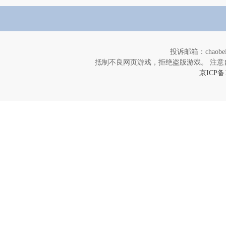
投诉邮箱：chaob
抵制不良网页游戏，拒绝盗版游戏。 注意
京ICP备1