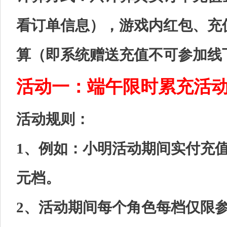
看订单信息），游戏内红包、充
算（即系统赠送充值不可参加线
活动一：端午限时累充活
活动规则：
1、例如：小明活动期间实付充值10
元档。
2、活动期间每个角色每档仅限参