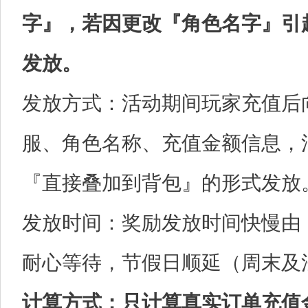
字』，若因更改『角色名字』引
发放。
发放方式：活动期间玩家充值后
服、角色名称、充值金额信息，
『直接叠加到背包』的形式发放
发放时间：奖励发放时间快慢由
耐心等待，节假日顺延（周末及
计算方式：只计算真实订单充值