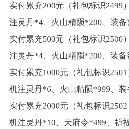
实付累充200元（礼包标识249
注灵丹*4、火山精陨*200、装备密
实付累充500元（礼包标识250
注灵丹*4、火山精陨*200、装备密
实付累充1000元（礼包标识25
机注灵丹*6、火山精陨*999、装
实付累充2000元（礼包标识25
机注灵丹*10、天府令*499、祈