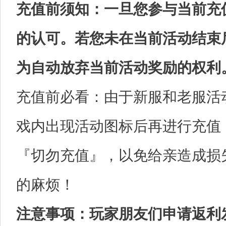
充值前须知：一旦您参与当前充
的认可。若您未在当前活动结束
为自动放弃当前活动奖励的权利
充值前必看：由于新服和老服活
戏内出现活动图标后再进行充值
『切勿充值』，以免给亲造成损
的麻烦！
注意事项：玩家朋友们申请返利