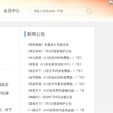
会员中心
新闻公告
·
《绝世秘籍》全服永久充值活动
·
《维京传奇》7月3日更新维护公告
·
《冰火国度（0.1折送5000免费版）》7月3
日-7
·
《侠客道（0.1折全新混沌送1W5）》7月3
日-7月
·
《侠侣天下（1折文字武侠免费版）》7月3
日-7月6日
·
《金币探险（0.1折远征恐怖免费版）》7月3
日-7月
·
《星战帝国（0.1折代号重启免费版）》7月3
或延迟
日-7月
·
《群英天下（0.05折至尊转盘畅玩版）》7月
的玩家
3日-7
·
《神曲BT》2026年7月9日合服公告
·
《霸者天下》7月3日更新维护公告
启，对于
·
《一骑当千（0.05折双倍代金热血版）》7月