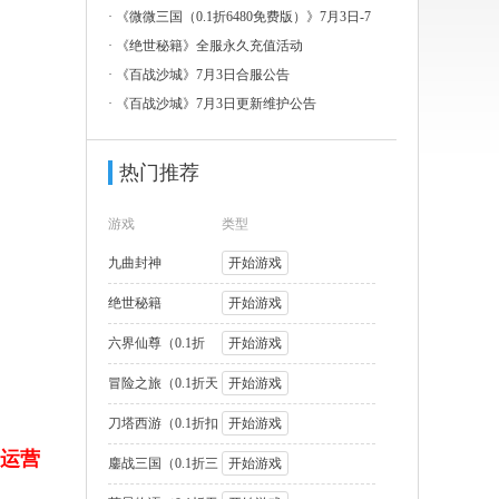
3日-7
·
《微微三国（0.1折6480免费版）》7月3日-7
月
·
《绝世秘籍》全服永久充值活动
·
《百战沙城》7月3日合服公告
·
《百战沙城》7月3日更新维护公告
热门推荐
游戏
类型
九曲封神
开始游戏
绝世秘籍
开始游戏
六界仙尊（0.1折
开始游戏
2000福利版
冒险之旅（0.1折天
开始游戏
天送1W代币
刀塔西游（0.1折扣
开始游戏
运营
版）
鏖战三国（0.1折三
开始游戏