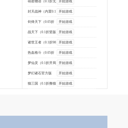
国2名将盲盒
萌星物语（0.1折无
开始游戏
限代金版）
封天战神（内置0.1
开始游戏
折1W免费版
剑倚天下（0.05折
开始游戏
送SSS神将
战天下（0.1折竖版
开始游戏
街机连招）
诸世王者（0.1折98
开始游戏
元速通版）
热血格斗（0.05折
开始游戏
GM定制版）
梦仙灵（0.1折开局
开始游戏
送足球宝贝）
梦幻诸石官方版
开始游戏
（0.05折圆梦高
猫三国（0.1折撸猫
开始游戏
免费版）