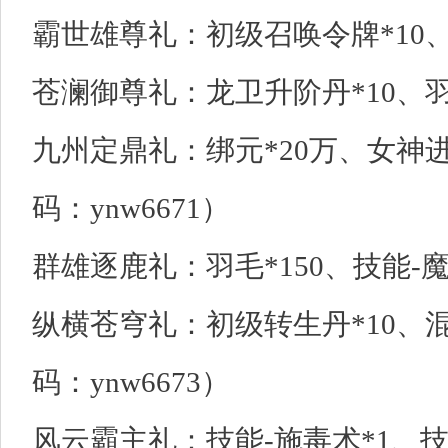
霸世雄尊礼：初级召唤令牌*10、混
苍澜御尊礼：龙卫升阶丹*10、羽毛
九州定鼎礼：绑元*20万、女神进
码：ynw6671）
群雄逐鹿礼：羽毛*150、技能-魔
纵横苍穹礼：初级转生丹*10、混沌
码：ynw6673）
风云霸主礼：技能-施毒术*1、技