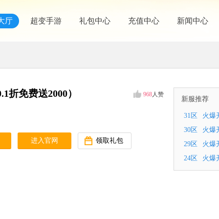
大厅
超变手游
礼包中心
充值中心
新闻中心
.1折免费送2000）
968
人赞
新服推荐
31区
火爆
30区
火爆
进入官网
领取礼包
29区
火爆
24区
火爆