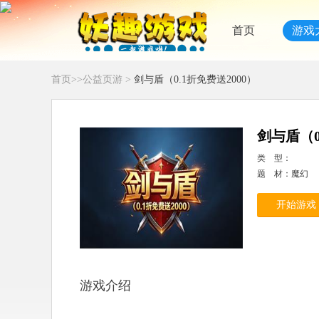
首页
游戏
首页
>>
公益页游
>
剑与盾（0.1折免费送2000）
剑与盾（0
类 型：
题 材：魔幻
开始游戏
游戏介绍