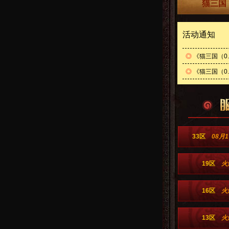
猫三国
活动通知
◎
《猫三国（0
◎
《猫三国（0.
33区
08月1
19区
火
16区
火
13区
火