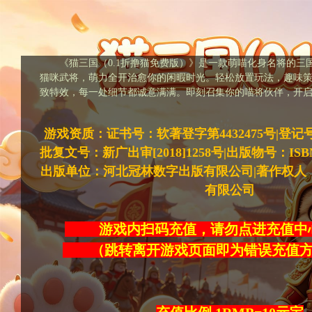
《猫三国（0.1折撸猫免费版）》是一款萌喵化身名将的三
猫咪武将，萌力全开治愈你的闲暇时光。轻松放置玩法，趣味
致特效，每一处细节都诚意满满。即刻召集你的喵将伙伴，开
游戏资质：证书号：软著登字第4432475号|登记号：20
批复文号：新广出审[2018]1258号|出版物号：ISBN978-
出版单位：河北冠林数字出版有限公司|著作权人
有限公司
游戏内扫码充值，请勿点进充
（跳转离开游戏页面即为错误充