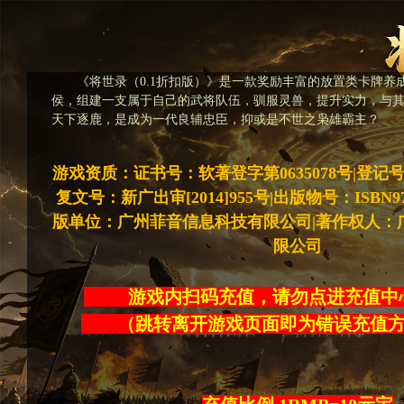
《将世录（0.1折扣版）》是一款奖励丰富的放置类卡牌养
侯，组建一支属于自己的武将队伍，驯服灵兽，提升实力，与
天下逐鹿，是成为一代良辅忠臣，抑或是不世之枭雄霸主？
游戏资质：证书号：软著登字第0635078号|登记号：20
复文号：新广出审[2014]955号|出版物号：ISBN978-7
版单位：广州菲音信息科技有限公司|著作权人：
限公司
游戏内扫码充值，请勿点进充
（跳转离开游戏页面即为错误充