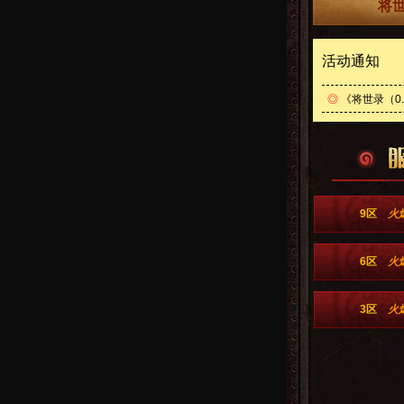
将世
活动通知
◎
《将世录（0.
9区
火
6区
火
3区
火