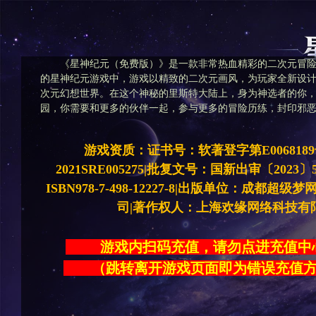
《星神纪元（免费版）》是一款非常热血精彩的二次元冒
的星神纪元游戏中，游戏以精致的二次元画风，为玩家全新设
次元幻想世界。在这个神秘的里斯特大陆上，身为神选者的你
园，你需要和更多的伙伴一起，参与更多的冒险历练，封印邪
游戏资质：证书号：软著登字第E006818
2021SRE005275|批复文号：国新出审〔2023
ISBN978-7-498-12227-8|出版单位：成都
司|著作权人：上海欢缘网络科技有
游戏内扫码充值，请勿点进充
（跳转离开游戏页面即为错误充