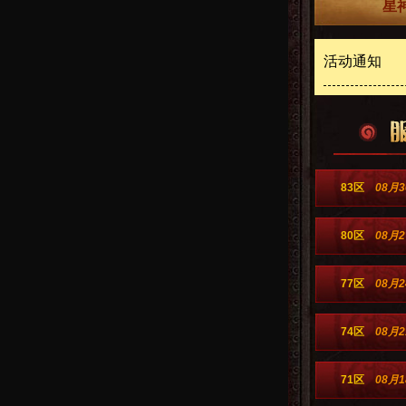
星
活动通知
83区
08月3
80区
08月2
77区
08月2
74区
08月2
71区
08月1