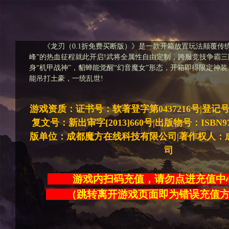
《龙刃（0.1折免费买断版）》是一款开箱放置玩法颠覆传
峰”的热血征程就此开启!武将全属性自由定制，跨服竞技争霸三
身“机甲战神”，貂蝉能觉醒“幻音魔女”形态，开箱即得限定神
能吊打土豪，一统乱世!
游戏资质：证书号：软著登字第0437216号|登记号：20
复文号：新出审字[2013]660号|出版物号：ISBN978-7
版单位：成都魔方在线科技有限公司|著作权人：
司
游戏内扫码充值，请勿点进充
（跳转离开游戏页面即为错误充