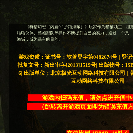
《狩猎幻想（内置0.1折猫海贼）》玩家作为猫猫领主，组
猫猫伙伴、整顿部队等操作不断提升自己的实力，通过一个又
海域，成为霸主的目的。
游戏资质：证书号：软著登字第0482674号 | 登记号：2
批复文号：新出审字[2013]1519号| 出版物号：ISBN 97
6| 出版单位：北京极光互动网络科技有限公司 |
互动网络科技有限公司
游戏内扫码充值，请勿点进充
（跳转离开游戏页面即为错误充