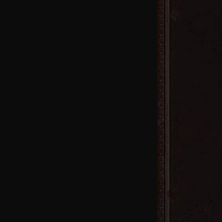
53区
火
50区
火
47区
火
44区
火
41区
火
38区
火
35区
火
32区
火