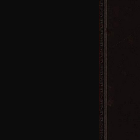
29区
火
26区
火
23区
火
20区
火
17区
火
14区
火
11区
火
8区
火
3区
火