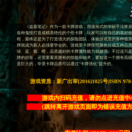
《盗墓笔记》作为一款卡牌游戏，用漫画式的华丽手法将
各种鬼怪打造成精美绝伦的个性卡牌，玩家可以按自己的喜好
程，最终还是为了打造强大的探险团队，体验游戏里的各种诡
牌就成为新人必须要学会的。游戏里卡牌按照颜色分成五种品
绿、蓝、紫、橙，品质越好的卡牌属性能力就越强。不过这只
牌的好坏，还需要看其拥有的技能和秘术，要知道一个拥有高
是巨大的，毕竟卡牌品质可以通过“卡牌强化”提升的。
游戏资质：新广出审[2016]1025号|ISBN 978-7-
游戏内扫码充值，请勿点进充
（跳转离开游戏页面即为错误充