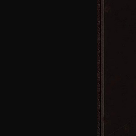
55区
火
52区
火
49区
火
46区
火
43区
火
40区
火
37区
火
34区
火