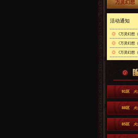
万灵幻想（
活动通知
◎
《万灵幻想（
◎
《万灵幻想（
◎
《万灵幻想（0
91区
火
88区
火
85区
火