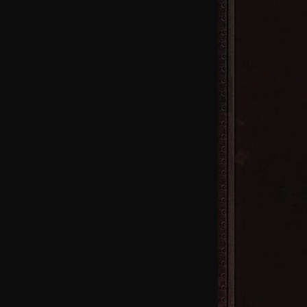
121区
118区
115区
112区
109区
106区
103区
100区