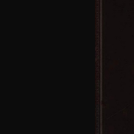
46区
火
43区
火
40区
火
37区
火
34区
火
31区
火
28区
火
25区
火
22区
火