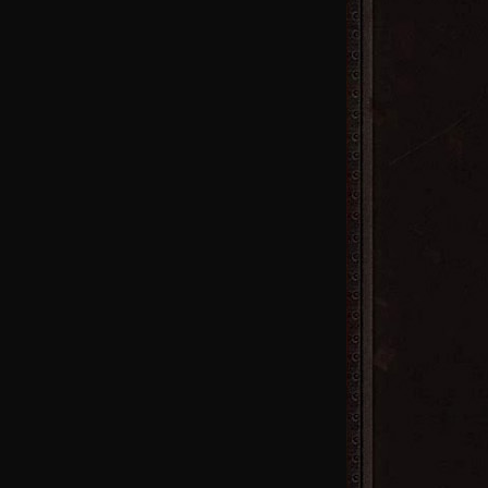
148区
145区
142区
139区
136区
133区
130区
127区
124区