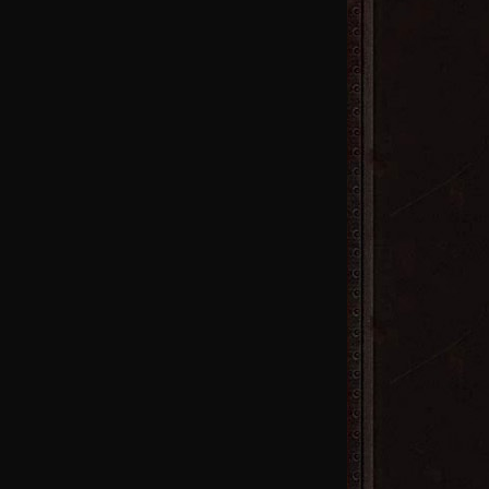
97区
火
94区
火
91区
火
88区
火
85区
火
82区
火
79区
火
76区
火
73区
火