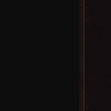
70区
火
67区
火
64区
火
61区
火
58区
火
55区
火
52区
火
49区
火