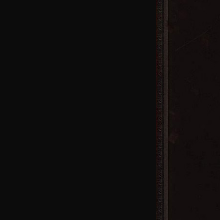
1324区
1321区
1318区
1315区
1312区
1309区
1306区
1303区