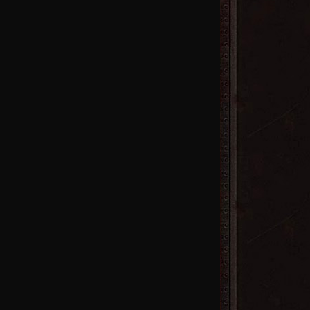
1402区
1399区
1396区
1393区
1390区
1387区
1384区
1381区
1378区