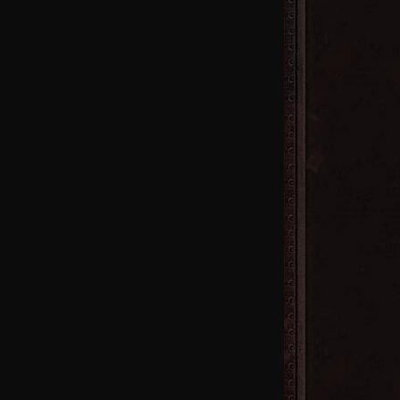
1300区
1297区
1294区
1291区
1288区
1285区
1282区
1279区
1276区