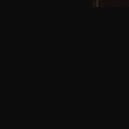
1249区
1246区
1243区
1240区
1237区
1234区
1231区
1228区