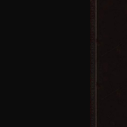
47区
火
44区
火
41区
火
38区
火
35区
火
32区
火
29区
火
26区
火
23区
火