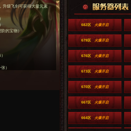
用，升级飞剑可获得大量元素
）
）
682区
火爆开启
进阶的宝物）
679区
火爆开启
饰）
676区
火爆开启
一张）
673区
火爆开启
石合成时使用）
670区
火爆开启
成高级飞升神饰时的必需品）
成高级圣兽、凶兽装备时的必
667区
火爆开启
39级的宝物）
击兑换按钮兑换相应的神魂）
664区
火爆开启