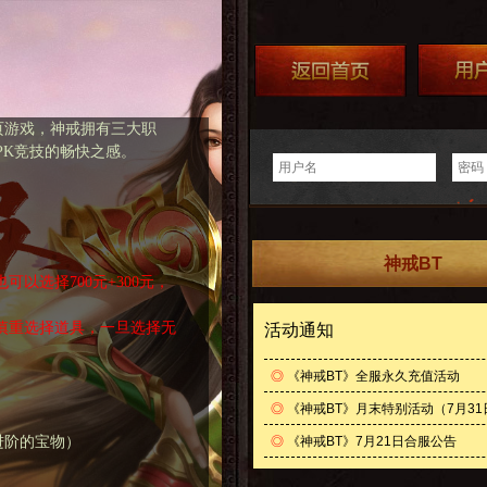
页游戏，神戒拥有三大职
PK竞技的畅快之感。
神戒BT
可以选择700元+300元，
慎重选择道具，一旦选择无
活动通知
◎
《神戒BT》全服永久充值活动
◎
《神戒BT》月末特别活动（7月31日
进阶的宝物）
◎
《神戒BT》7月21日合服公告