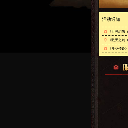
活动通知
◎
《万灵幻想（
◎
《戮天之剑（
◎
《斗圣传说