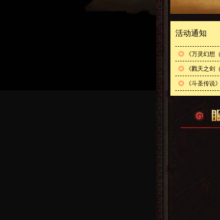
活动通知
◎
《万灵幻想（
◎
《戮天之剑（
◎
《斗圣传说