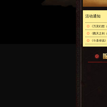
活动通知
◎
《万灵幻想（
◎
《戮天之剑（
◎
《斗圣传说