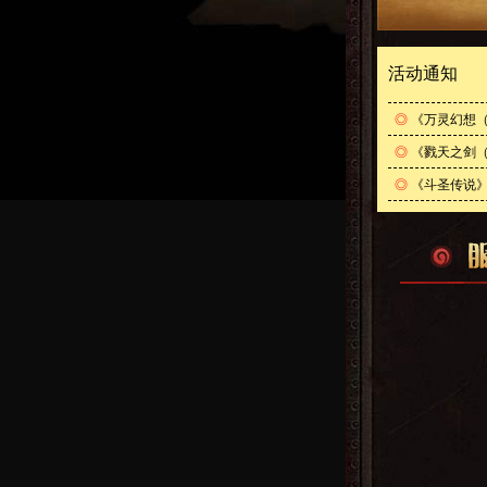
活动通知
◎
《万灵幻想（
◎
《戮天之剑（
◎
《斗圣传说